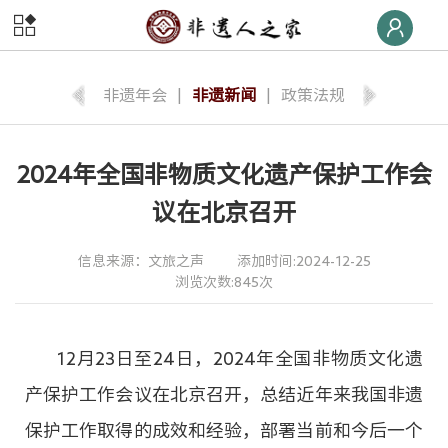
首页
非遗
快线
非遗年会
|
非遗新闻
|
政策法规
非遗
荣誉榜
2024年全国非物质文化遗产保护工作会
非遗
大学堂
议在北京召开
非遗
数字体验
信息来源：文旅之声
添加时间:2024-12-25
浏览次数:845次
非遗
旅游
非遗
交流
12月23日至24日，2024年全国非物质文化遗
非遗
大集
产保护工作会议在北京召开，总结近年来我国非遗
保护工作取得的成效和经验，部署当前和今后一个
非遗
后援团