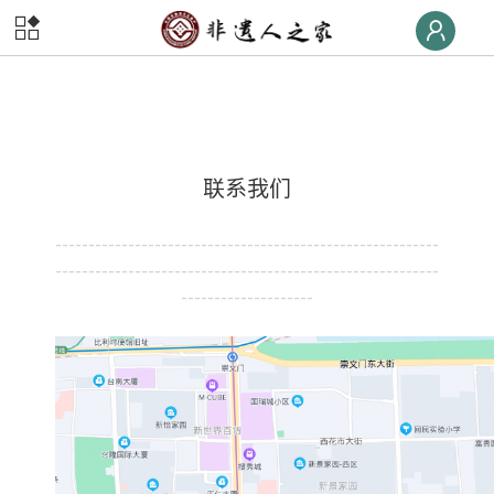
首页
非遗
快线
非遗
荣誉榜
联系我们
非遗
大学堂
----------------------------------------------------------
非遗
数字体验
---------------------------
-------------------------------
--------------------
非遗
旅游
非遗
交流
非遗
大集
非遗
后援团