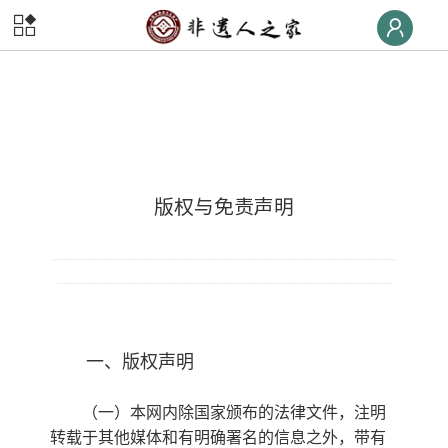
首页
非遗
快线
非遗
荣誉榜
非遗
大学堂
版权与免责声明
非遗
数字体验
---------------------------------------------------------------------
-------------------------------------------------------------------
非遗
旅游
非遗
交流
一、版权声明
非遗
大集
（一）本网内除国家颁布的法律文件，注明
转载于其他媒体和有明确署名的信息之外，带有
非遗
后援团