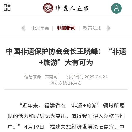
首页
非遗
快线
非遗年会
|
非遗新闻
|
政策法规
非遗
荣誉榜
中国非遗保护协会会长王晓峰：“非遗
非遗
大学堂
+旅游”大有可为
非遗
数字体验
信息来源：东南网
添加时间:2025-04-24
浏览次数:2164次
非遗
旅游
非遗
交流
“近年来，福建省在‘非遗+旅游’领域所展
非遗
大集
现的活力和成果尤为突出，值得我们深入总结与推
广。” 4月19日，福建文旅经济发展论坛嘉宾、中
非遗
后援团