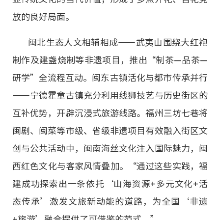
放的良好局面。
闽北生态人文相辅相成——武夷山围绕大红袍
制作及建盏烧制等非遗项目，推出“制茶—品茶—
研学”全流程互动。闽东古镇活化与都市传承并行
——宁德霍童古镇充分利用线狮技艺与历史街区的
互补优势，开辟沉浸式旅游线路。福州三坊七巷将
闽剧、闽菜等市级、省级非遗项目有效融入街区文
创与公共活动中，闽南海丝文化注入国际魅力，闽
西红色文化与客家风情叠加。“通过这些实践，福
建成功探索出一条依托‘山海资源+多元文化+活
态传承’激发文旅新动能的道路，为全国‘非遗
+旅游’融合提供了可借鉴的范式。”