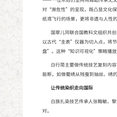
——一位术后仍坚持用舞蹈传承无
对“濒危性”的呈现，既凸显文化
纸鸢飞行的场景，更将非遗与人性
国翠儿同联合国教科文组织共创
以古代“圭表”仪器为切入点，将
盘”。这种“知识可视化”策略播放
白行简主要做传统技艺复刻内容
能断，如做蜀绣从残蚕到抽丝、绣
让传统染织走向国际
白族扎染技艺传承人张翰敏、黎
对。