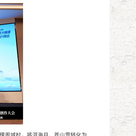
理周城村，将洱海月、苍山雪转化为