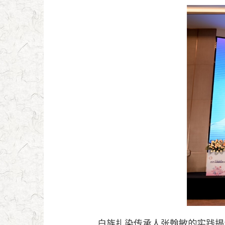
白族扎染传承人张翰敏的实践揭