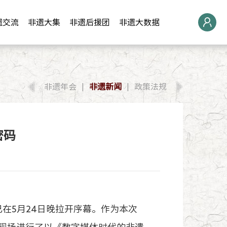
遗
交流
非遗
大集
非遗
后援团
非遗
大数据
非遗年会
|
非遗新闻
|
政策法规
密码
已在5月24日晚拉开序幕。作为本次