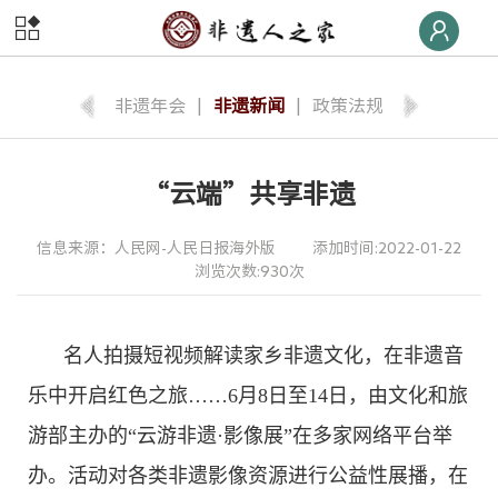
首页
非遗
快线
非遗年会
|
非遗新闻
|
政策法规
非遗
荣誉榜
“云端”共享非遗
非遗
大学堂
信息来源：人民网-人民日报海外版
添加时间:2022-01-22
非遗
数字体验
浏览次数:930次
非遗
旅游
名人拍摄短视频解读家乡非遗文化，在非遗音
非遗
交流
乐中开启红色之旅……6月8日至14日，由文化和旅
游部主办的“云游非遗·影像展”在多家网络平台举
非遗
大集
办。活动对各类非遗影像资源进行公益性展播，在
非遗
后援团