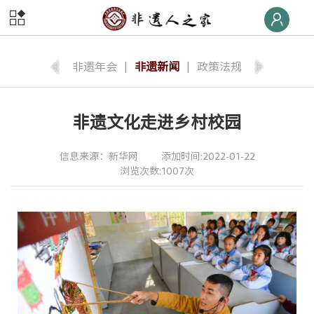
首页
非遗
快线
非遗年会
|
非遗新闻
|
政策法规
非遗
荣誉榜
非遗文化走进乡村校园
非遗
大学堂
信息来源：新华网
添加时间:2022-01-22
非遗
数字体验
浏览次数:1007次
非遗
旅游
非遗
交流
非遗
大集
非遗
后援团