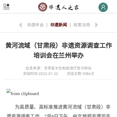
首页
非遗
快线
非遗年会
|
非遗新闻
|
政策法规
非遗
荣誉榜
黄河流域（甘肃段）非遗资源调查工作
非遗
大学堂
培训会在兰州举办
非遗
数字体验
信息来源：甘肃省文化和旅游厅官方网站
添加时间:2022-01-22
浏览次数:1086次
非遗
旅游
非遗
交流
非遗
大集
为高质量、高标准推进黄河流域（甘肃段）非
非遗
后援团
遗资源调查工作，7月8日下午，由文旅部非遗司支