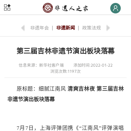
首页
非遗
快线
非遗年会
|
非遗新闻
|
政策法规
非遗
荣誉榜
第三届吉林非遗节演出板块落幕
非遗
大学堂
信息来源：新华社客户端
添加时间:2022-01-22
非遗
数字体验
浏览次数:1197次
非遗
旅游
原标题：细腻江南风
清爽吉林夜 第三届吉林
非遗节演出板块落幕
非遗
交流
非遗
大集
7月7日，上海评弹团携《“江南风”评弹演唱
非遗
后援团