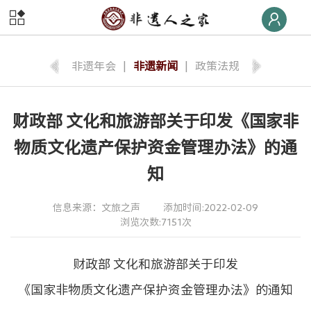
首页
非遗
快线
非遗年会
|
非遗新闻
|
政策法规
非遗
荣誉榜
财政部 文化和旅游部关于印发《国家非
非遗
大学堂
物质文化遗产保护资金管理办法》的通
非遗
数字体验
知
非遗
旅游
信息来源：文旅之声
添加时间:2022-02-09
浏览次数:7151次
非遗
交流
财政部 文化和旅游部关于印发
非遗
大集
《国家非物质文化遗产保护资金管理办法》的通知
非遗
后援团