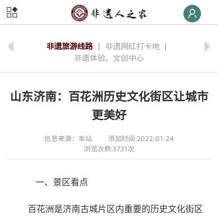
首页
非遗
快线
非遗旅游线路
|
非遗网红打卡地
|
非遗体验、文创中心
非遗
荣誉榜
非遗
大学堂
山东济南：百花洲历史文化街区让城市
更美好
非遗
数字体验
信息来源：本站
添加时间:2022-01-24
非遗
旅游
浏览次数:3731次
非遗
交流
一、景区看点
非遗
大集
百花洲是济南古城片区内重要的历史文化街区
非遗
后援团